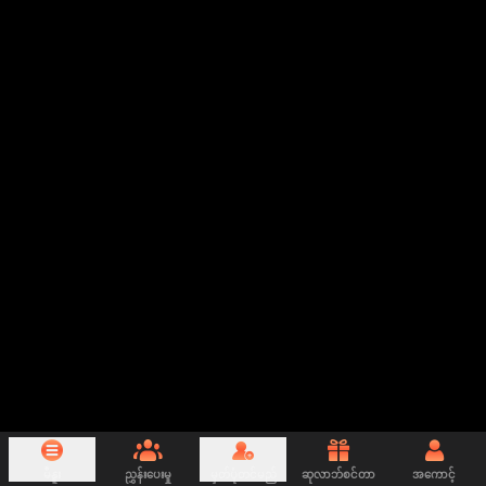
မီနူး
ညွှန်းပေးမှု
မှတ်ပုံတင်မည်
ဆုလာဘ်စင်တာ
အကောင့်