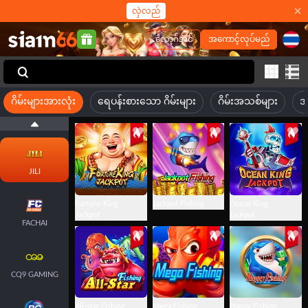
လှဲလည်
လော့ဂ်အင်
အကောင့်လုပ်မည်
ဂိမ်းများအားလုံး
ရေပန်းစားသော ဂိမ်းများ
ဂိမ်းအသစ်များ
အ
JILI
Fortune King
Jackpot Fishing
Ocean King
Jackpot
Jackpot
FACHAI
CQ9 GAMING
All-star Fishing
Mega Fishing
Happy Fishing