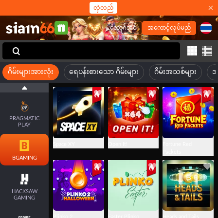
လှဲလည်
လော့ဂ်အင်
အကောင့်လုပ်မည်
ဂိမ်းများအားလုံး
ရေပန်းစားသော ဂိမ်းများ
ဂိမ်းအသစ်များ
အ
PRAGMATIC
PLAY
Space XY
Open It!
Fortune Red
Packets
BGAMING
HACKSAW
GAMING
Plinko 2
Easter Plinko
Heads and Tails