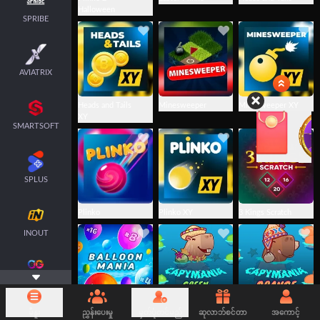
Halloween
SPRIBE
AVIATRIX
Heads and Tails
Minesweeper
Minesweeper XY
XY
SMARTSOFT
SPLUS
Plinko
Plinko XY
3 Kings Scratch
INOUT
CRAZY
GAMING
Balloon Mania
Capymania Green
Capymania
မီနူး
ညွှန်းပေးမှု
မှတ်ပုံတင်မည်
ဆုလာဘ်စင်တာ
အကောင့်
Orange