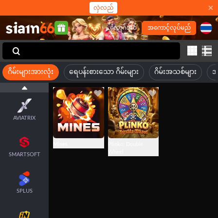
လှဲလည်
BGAMING
လော့ဂ်အင်
အကောင့်လုပ်မည်
HACKSAW
GAMING
ဂိမ်းများအားလုံး
ရေပန်းစားသော ဂိမ်းများ
ဂိမ်းအသစ်များ
အ
SPRIBE
AVIATRIX
Mines
Plinko: Double
Wheel
SMARTSOFT
SPLUS