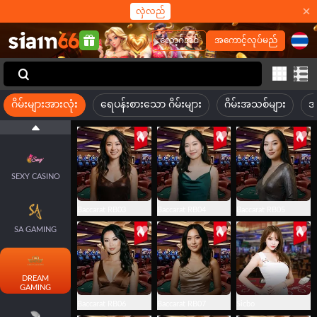
လှဲလည်
လော့ဂ်အင်
အကောင့်လုပ်မည်
ဂိမ်းများအားလုံး
ရေပန်းစားသော ဂိမ်းများ
ဂိမ်းအသစ်များ
အ
SEXY CASINO
Baccarat RB03
Baccarat RB04
Baccarat RB05
SA GAMING
DREAM
GAMING
Baccarat RB06
Baccarat RB07
Sicbo