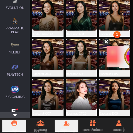
EVOLUTION
PRAGMATIC
PLAY
AndarBahar A15
Baccarat A01
Baccarat A02
YEEBET
Baccarat A03
Baccarat A05
Baccarat C06
PLAYTECH
BIG GAMING
Baccarat C07
Baccarat CT28
Baccarat D05
EZUGI
မီနူး
ညွှန်းပေးမှု
မှတ်ပုံတင်မည်
ဆုလာဘ်စင်တာ
အကောင့်