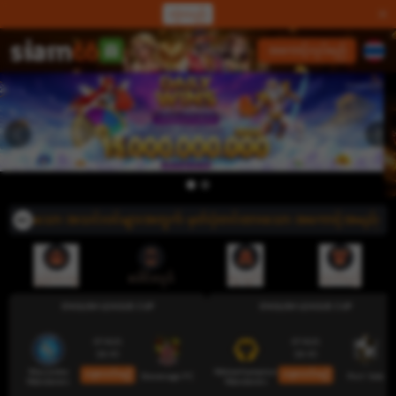
လှဲလည်
လော့ဂ်အင်
အကောင့်လုပ်မည်
နှံသော အသင်းဝင်များအတွက် မှတ်ပုံတင်ထားသော အကောင့်အမည်သည် အပ်ငွေ/
ညွှန်းပေးမှု
ဒေါင်းလုဒ်
ငွေသွင်း
ထုတ်မည်
ENGLISH LEAGUE CUP
ENGLISH LEAGUE CUP
07 AUG
07 AUG
18:45
18:45
Wycombe
Wolverhampton
ယခုလောင်းမည်
ယခုလောင်းမည်
Stevenage FC
Port Vale
Wanderers
Wanderers