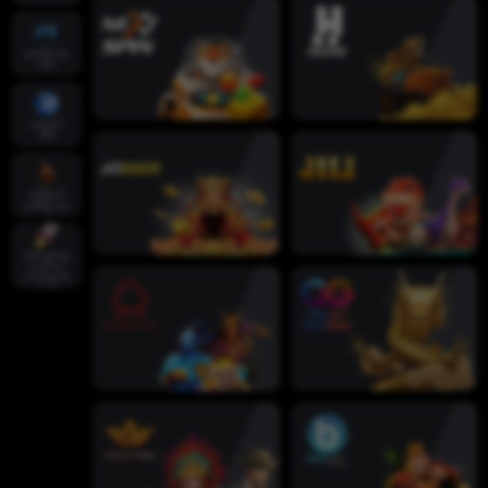
အစပိုင်းအ
က်ပ်
ထောက်
အိမ်
ကြောက်
စက်ရဲ့လား
အထွေထွေ
လေ့လာ
သောဆက်
သွယ်