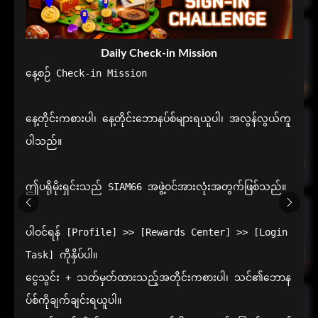
Daily Check-in Mission
နေ့စဉ် Check-in Mission

နေ့တိုင်းကစားပါ၊ နေ့တိုင်းဘောနပ်စ်များရယူပါ၊ အလွန်လွယ်ကူ
ပါသည်။

ဤပရိုမိုးရှင်းသည် SIAM66 အဖွဲ့ဝင်အားလုံးအတွက်ဖြစ်သည်။

ပါဝင်ရန် [Profile] >> [Rewards Center] >> [Login 
Task] ကိုနှိပ်ပါ။

ငွေသွင်း + သတ်မှတ်ထားသည့်အတိုင်းကစားပါ၊ သင်၏ဘောန
ပ်စ်ကိုချက်ချင်းရယူပါ။
