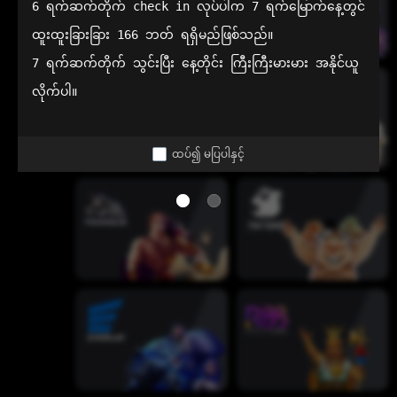
6 ရက်ဆက်တိုက် check in လုပ်ပါက 7 ရက်မြောက်နေ့တွင် 
ထူးထူးခြားခြား 166 ဘတ် ရရှိမည်ဖြစ်သည်။

7 ရက်ဆက်တိုက် သွင်းပြီး နေ့တိုင်း ကြီးကြီးမားမား အနိုင်ယူ
လိုက်ပါ။
ထပ်၍ မပြပါနှင့်