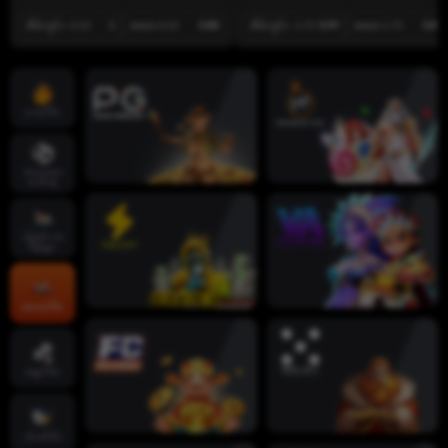
အိမ်ကွင်း -0.25
1
အဝေး 0.25
0.88
အိမ်ကွင်း -1.75
0.99
အဝေး 1.75
0.89
ဟော့ဂိမ်း
အားကစား
ပေါင်းစုံ
လိုက်‌ဗ် ကာ
စီနိုများ
စလော့ဂိမ်း
ဖဲချပ်ဂိမ်း
ငါးပစ်ဂိမ်း