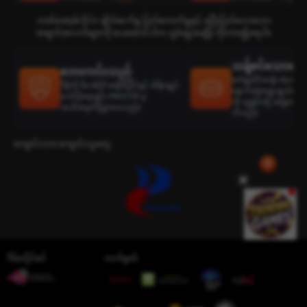
ဘဏ်အော့ဖ်လိုင်း၊ ချိတ်ဆက်မှု ပြတ်တောက်မှုနှင့် မပြီးပြတ်သေးသော
အချက်အလက်များကို ပေးဆောင်ပါက ပျမ်းမျှအချိန် ကိုးကား၍မရပါ။
သန့်စင်သောရွေးခ
ဘေးကင်းသည်
စက်မှုထိပ်တန်း develop
ဒီမိုကို ဖိလစ်ပိုင်အစိုးရပိုင်နှင့် ထိန်းချုပ်
နောက်ဆုံးရွေးချယ်ထားသ
ကော်ပိုရေးရှင်း PAGCOR မှ
ကို ကျွန်ုပ်တို့ အမြဲတမ်း
အသိအမှတ်ပြုထားသည်။
ပါသည်။
ကျောင်းသား ကျောင်းသူတွေ :
ဂိမ်းလိုင်စင်
လက်မှတ်