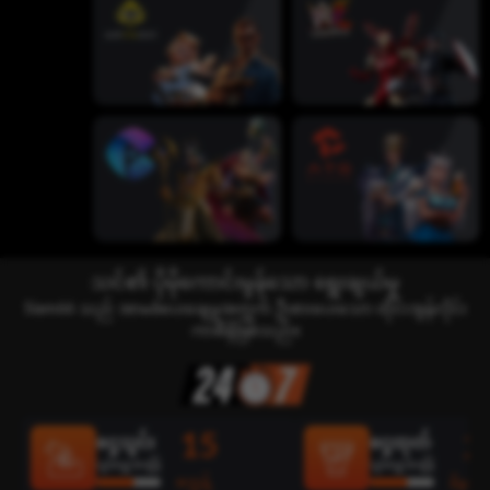
သင်၏ ပိုမိုကောင်းမွန်သော ရွေးချယ်မှု
Siam66 သည် အာမခံပေးချေမှုအတွက် ဦးစားပေးသော ထိုင်းအွန်လိုင်း
ကာစီနိုဖြစ်သည်။
15
2
ငွေသွင်း
ငွေထုတ်
ပျမ်းမျှအချိန်
ပျမ်းမျှအချိန်
စက္ကန့်
မိနစ်