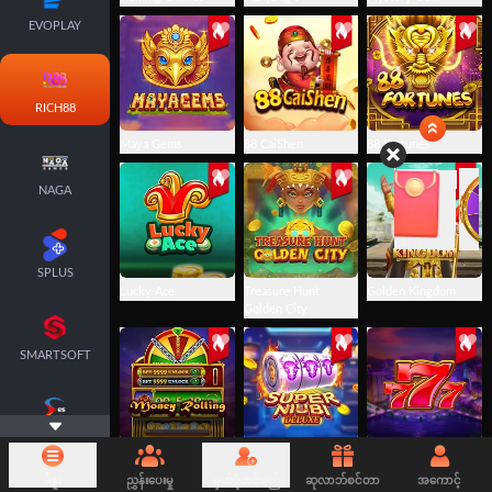
EVOPLAY
RICH88
Maya Gems
88 CaiShen
88 Fortunes
NAGA
SPLUS
Lucky Ace
Treasure Hunt
Golden Kingdom
Golden City
SMARTSOFT
ENDORPHINA
Money Rolling
Super Niubi
777
Deluxe
မီနူး
ညွှန်းပေးမှု
မှတ်ပုံတင်မည်
ဆုလာဘ်စင်တာ
အကောင့်