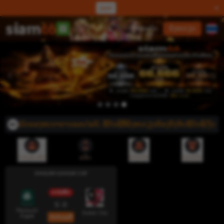
ແລກ
ເຂົ້າສູ່ລະບົບ
ລົງທະບຽນ
ມັດຂອງທະນາຄານອອນໄລນ໌, ຊື່ບັນຊີທີ່ລົງທະບຽນຕ້ອງກົງກັບຊື່ບັນຊີເງິນຝາກ/ຖອ
ການສະໝັກ
ແອັບ
ຝາກເງິນ
ຖອນເງິນ
ENGLISH LEAGUE CUP
ດໍາລົງຊີວິດ
0 : 0
Plymouth
Exeter City
Argyle
ເດີມພັນດຽວນີ້