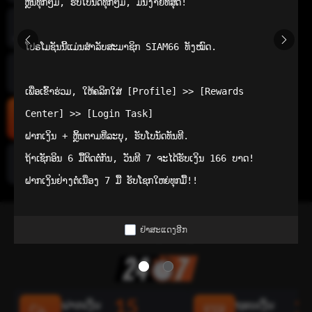
ຫຼິ້ນທຸກໆມື້, ຮັບໂບນັດທຸກໆມື້, ມັນງ່າຍທີ່ສຸດ!

ແອັບເລີ່ມຕົ້ນ
ໂປຣໂມຊັນນີ້ແມ່ນສຳລັບສະມາຊິກ SIAM66 ທັງໝົດ.

ໜ້າຫຼັກ
ເພື່ອເຂົ້າຮ່ວມ, ໃຫ້ຄລິກໃສ່ [Profile] >> [Rewards 
Center] >> [Login Task]

ເກມທີ່ນິຍົມ
ຝາກເງິນ + ຫຼິ້ນຕາມທີ່ລະບຸ, ຮັບໂບນັດທັນທີ.

ຖ້າເຊັກອິນ 6 ມື້ຕິດຕໍ່ກັນ, ວັນທີ 7 ຈະໄດ້ຮັບເງິນ 166 ບາດ!

ທົ່ວໄປ
ຝາກເງິນຢ່າງຕໍ່ເນື່ອງ 7 ມື້ ຮັບໂຊກໃຫຍ່ທຸກມື້!!
ທາງເລືອກທີ່ດີກວ່າຂອງທ່ານ
ຢ່າສະແດງອີກ
ຂໍ້ຄວາມທາງລຸ່ມຂອງຜູ້ຄ້າ
15
2
ຝາກເງິນ
ຖອນເງິນ