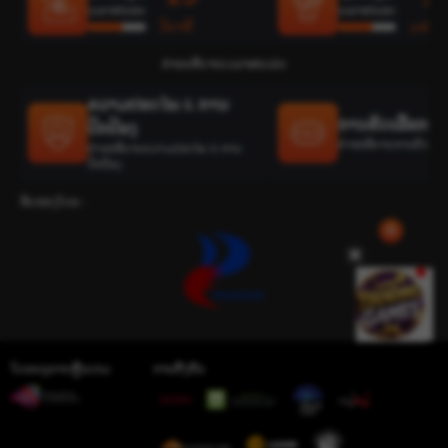
ເວລາສະເລ່ຍ
ເວລາສະເລ່ຍ
ວິນາທີ
ນາທີ
ຄຳອະທິບາຍເວລາສະເລ່ຍ
ຄວາມປອດໄພ & ການ
ການຄັດເລືອກທີ່ດ
ປົກປ້ອງ
ຄຳອະທິບາຍການຄັດເລືອກທ
ຄຳອະທິບາຍຄວາມປອດໄພ & ການ
ປົກປ້ອງ
ຮັບຮອງໂດຍ :
ໃບອະນຸຍາດຫຼິ້ນເກມ
ການຢັ້ງຢືນ