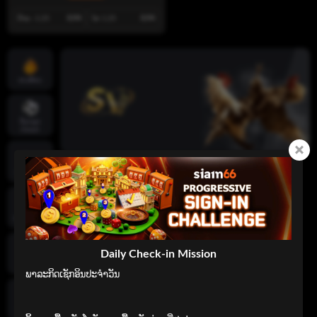
ບ້ານ -1.25
0.94
ໄກ 1.25
0.94
ເກມຮ້ອນ
ກິລາທຸກ
ປະເພດ
ຄາສິໂນສົດ
ເກມສະລັອດ
Daily Check-in Mission
ເກມໄພ່
ພາລະກິດເຊັກອິນປະຈໍາວັນ

ເກມຍິງປາ