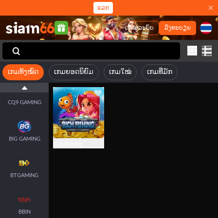
ແລກ
ເຂົ້າສູ່ລະບົບ
ລົງທະບຽນ
JILI
FACHAI
ເກມທັງໝົດ
ເກມຍອດນິຍົມ
ເກມໃໝ່
ເກມທີ່ມັກ
CQ9 GAMING
BIG GAMING
Rich Fishing
BTGAMING
BBIN