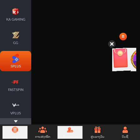
KA GAMING
GG
SPLUS
FASTSPIN
VPLUS
ເມນູ
ການສະໝັກ
ລົງທະບຽນ
ສູນລາງວັນ
ບັນຊີ