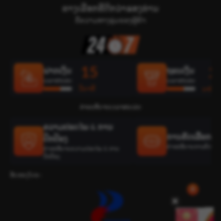
ທາງເລືອກທີ່ດີກວ່າຂອງທ່ານ
ຂໍ້ຄວາມທາງລຸ່ມຂອງຜູ້ຄ້າ
15
2
ຝາກເງິນ
ຖອນເງິນ
ເວລາສະເລ່ຍ
ເວລາສະເລ່ຍ
ວິນາທີ
ນາທີ
ຄຳອະທິບາຍເວລາສະເລ່ຍ
ຄວາມປອດໄພ & ການ
ການຄັດເລືອກທີ່ດ
ປົກປ້ອງ
ຄຳອະທິບາຍການຄັດເລືອກທ
ຄຳອະທິບາຍຄວາມປອດໄພ & ການ
ປົກປ້ອງ
ຮັບຮອງໂດຍ :