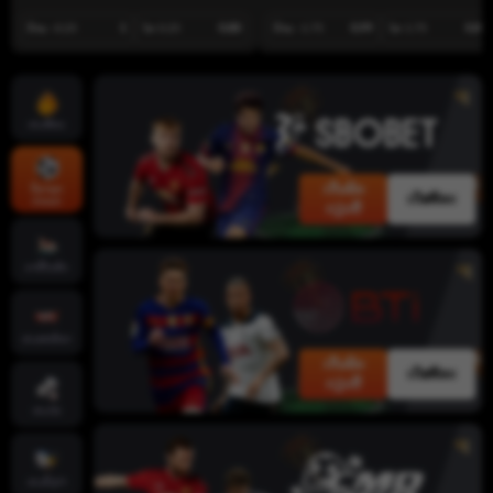
ບ້ານ -0.25
1
ໄກ 0.25
0.88
ບ້ານ -1.75
0.99
ໄກ 1.75
0.89
ເກມຮ້ອນ
ເດີມພັນ
ກິລາທຸກ
ເດັສທັອບ
ປະເພດ
ດຽວນີ້
ຄາສິໂນສົດ
ເກມສະລັອດ
ເດີມພັນ
ເດັສທັອບ
ດຽວນີ້
ເກມໄພ່
ເກມຍິງປາ