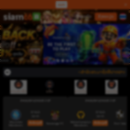
ແລກ
ເຂົ້າສູ່ລະບົບ
ລົງທະບຽນ
⭐ສຳລັບສະມາຊິກທີ່ຝາກຜ່ານລະບົບເງ
ການສະໝັກ
ແອັບ
ຝາກເງິນ
ຖອນເງິນ
ENGLISH LEAGUE CUP
ENGLISH LEAGUE CUP
07 AUG
07 AUG
18:45
18:45
Wycombe
Wolverhampton
ເດີມພັນດຽວນີ້
ເດີມພັນດຽວນີ້
Stevenage FC
Port Vale
Wanderers
Wanderers