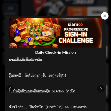
ເດີມພັນ
ເດັສທັອບ
ແອັບເລີ່ມຕົ້ນ
ດຽວນີ້
ໜ້າຫຼັກ
ເກມທີ່ນິຍົມ
ເດີມພັນ
ເດັສທັອບ
Daily Check-in Mission
ດຽວນີ້
ພາລະກິດເຊັກອິນປະຈໍາວັນ

ທົ່ວໄປ
ຫຼິ້ນທຸກໆມື້, ຮັບໂບນັດທຸກໆມື້, ມັນງ່າຍທີ່ສຸດ!

ເດີມພັນ
ໂປຣໂມຊັນນີ້ແມ່ນສຳລັບສະມາຊິກ SIAM66 ທັງໝົດ.

ເດັສທັອບ
ດຽວນີ້
ເພື່ອເຂົ້າຮ່ວມ, ໃຫ້ຄລິກໃສ່ [Profile] >> [Rewards 