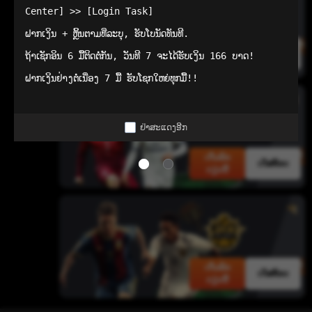
Center] >> [Login Task]

ຝາກເງິນ + ຫຼິ້ນຕາມທີ່ລະບຸ, ຮັບໂບນັດທັນທີ.

ເດີມພັນ
ເດັສທັອບ
ຖ້າເຊັກອິນ 6 ມື້ຕິດຕໍ່ກັນ, ວັນທີ 7 ຈະໄດ້ຮັບເງິນ 166 ບາດ!

ດຽວນີ້
ຝາກເງິນຢ່າງຕໍ່ເນື່ອງ 7 ມື້ ຮັບໂຊກໃຫຍ່ທຸກມື້!!
ຢ່າສະແດງອີກ
ເດີມພັນ
ເດັສທັອບ
ດຽວນີ້
ເດີມພັນ
ເດັສທັອບ
ດຽວນີ້